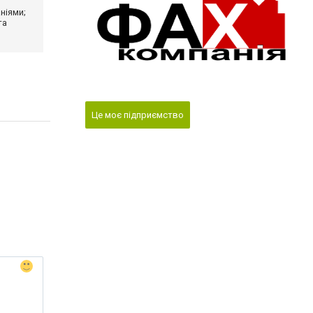
ніями;
та
Це моє підприємство