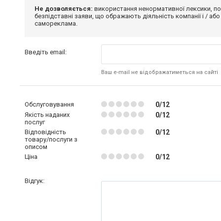
Не дозволяється:
використання ненормативної лексики, по
безпідставні заяви, що ображають діяльність компанії і / або
самореклама.
Введіть email:
Ваш e-mail не відображатиметься на сайті
Обслуговування
0/12
Якість наданих
0/12
послуг
Відповідність
0/12
товару/послуги з
описом
Ціна
0/12
Відгук: