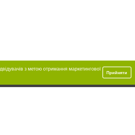
ідвідувачів з метою отримання маркетингової
Прийняти
ння в тексті
міщення прямого,