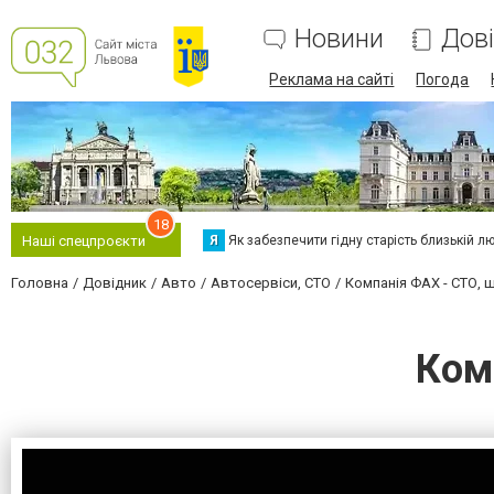
Новини
Дов
Реклама на сайті
Погода
18
Я
Як забезпечити гідну старість близькій л
Наші спецпроєкти
Головна
Довідник
Авто
Автосервіси, СТО
Компанія ФАХ - СТО,
Ком