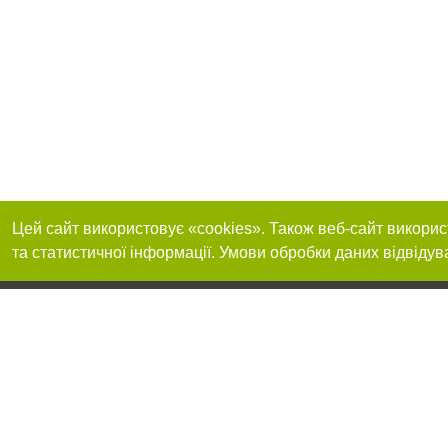
Цей сайт використовує «cookies». Також веб-сайт викорис
та статистичної інформації. Умови обробки даних відвідув
Реклама на сайті
Приєднуйтесь до 
Робота в нашій компанії
Франшиза "CitySites"
Про нас
Контакт
+38 (050) 973-16-20
З питань реклами: +38 (050) 973-16-20. E-mail:
Допускається цит
reklama@032.ua
обов'язкового по