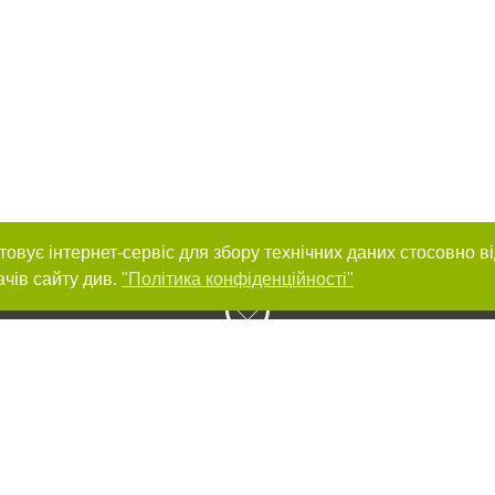
товує інтернет-сервіс для збору технічних даних стосовно в
ачів сайту див.
"Політика конфіденційності"
нас :
и
Автори проєкту
ування матеріалів без отримання попередньої згоди 032.ua за умови розміще
силання на 032.ua - Сайт міста Львова. Для інтернет-видань обов'язкове роз