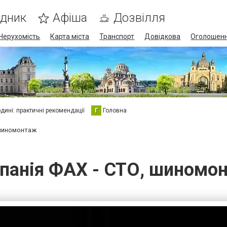
ідник
Афіша
Дозвілля
Нерухомість
Карта міста
Транспорт
Довідкова
Оголошен
юдині: практичні рекомендації
Г
Головна
 шиномонтаж
панія ФАХ - СТО, шиномо